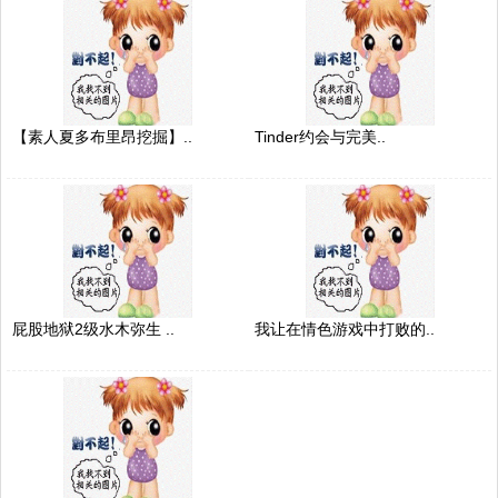
【素人夏多布里昂挖掘】..
Tinder约会与完美..
屁股地狱2级水木弥生 ..
我让在情色游戏中打败的..